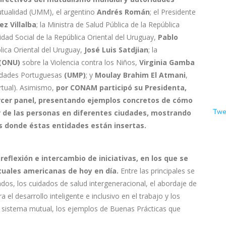
tualidad (UMM), el argentino
Andrés Román
; el Presidente
ez Villalba
; la Ministra de Salud Pública de la República
ridad Social de la República Oriental del Uruguay,
Pablo
blica Oriental del Uruguay,
José Luis Satdjian
; la
(ONU)
sobre la Violencia contra los Niños,
Virginia Gamba
lidades Portuguesas
(UMP)
; y
Moulay Brahim El Atmani
,
rtual). Asimismo,
por CONAM participó su Presidenta,
tercer panel, presentando ejemplos concretos de cómo
Twe
r de las personas en diferentes ciudades, mostrando
es donde éstas entidades están insertas.
eflexión e intercambio de iniciativas, en los que se
tuales americanas de hoy en día.
Entre las principales se
ados, los cuidados de salud intergeneracional, el abordaje de
 el desarrollo inteligente e inclusivo en el trabajo y los
l sistema mutual, los ejemplos de Buenas Prácticas que