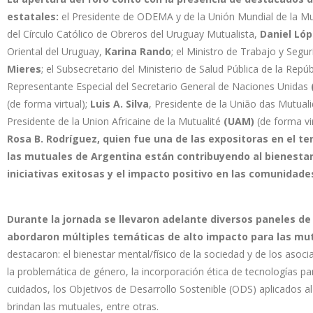
estatales:
el Presidente de ODEMA y de la Unión Mundial de la Mu
del Círculo Católico de Obreros del Uruguay Mutualista,
Daniel Lóp
Oriental del Uruguay,
Karina Rando
; el Ministro de Trabajo y Segu
Mieres
; el Subsecretario del Ministerio de Salud Pública de la Repú
Representante Especial del Secretario General de Naciones Unidas
(de forma virtual);
Luis A. Silva
, Presidente de la União das Mutua
Presidente de la Union Africaine de la Mutualité
(UAM)
(de forma vi
Rosa B. Rodríguez, quien fue una de las expositoras en el 
las mutuales de Argentina están contribuyendo al bienesta
iniciativas exitosas y el impacto positivo en las comunidad
Durante la jornada se llevaron adelante diversos paneles de r
abordaron múltiples temáticas de alto impacto para las mu
destacaron: el bienestar mental/físico de la sociedad y de los asoci
la problemática de género, la incorporación ética de tecnologías para
cuidados, los Objetivos de Desarrollo Sostenible (ODS) aplicados a
brindan las mutuales, entre otras.