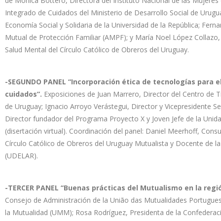
de Mónica Bottero, Directora del Instituto Nacional de las Mujeres 
Integrado de Cuidados del Ministerio de Desarrollo Social de Urug
Economía Social y Solidaria de la Universidad de la República; Ferna
Mutual de Protección Familiar (AMPF); y María Noel López Collazo
Salud Mental del Círculo Católico de Obreros del Uruguay.
-SEGUNDO PANEL “Incorporación ética de tecnologías para el d
cuidados”.
Exposiciones de Juan Marrero, Director del Centro de T
de Uruguay; Ignacio Arroyo Verástegui, Director y Vicepresident
Director fundador del Programa Proyecto X y Joven Jefe de la Unid
(disertación virtual). Coordinación del panel: Daniel Meerhoff, Con
Círculo Católico de Obreros del Uruguay Mutualista y Docente de la 
(UDELAR).
-TERCER PANEL ‘‘Buenas prácticas del Mutualismo en la regi
Consejo de Administración de la União das Mutualidades Portugues
la Mutualidad (UMM); Rosa Rodríguez, Presidenta de la Confederaci