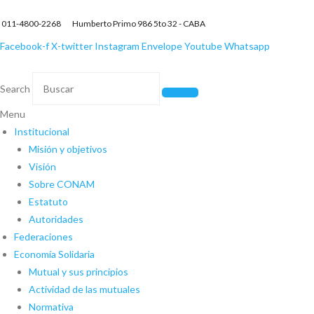
011-4800-2268 Humberto Primo 986 5to 32 - CABA
Facebook-f
X-twitter
Instagram
Envelope
Youtube
Whatsapp
Search
Menu
Institucional
Misión y objetivos
Visión
Sobre CONAM
Estatuto
Autoridades
Federaciones
Economía Solidaria
Mutual y sus principios
Actividad de las mutuales
Normativa