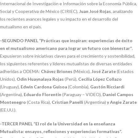
Internacional de Investigación e Información sobre la Economía Pública,
Social y Cooperativa de México (CIRIEC),
Juan José Rojas
, analizando
los recientes avances legales y su impacto en el desarrollo del
mutualismo en el país.
-SEGUNDO PANEL “Prácticas que inspiran: experiencias de éxito
en el mutualismo americano para lograr un futuro con bienestar”
.
Expusieron sobre iniciativas claves para el crecimiento y sostenibilidad,
los siguientes referentes y líderes mutualistas de diversas entidades
adheridas a ODEMA:
Chávez Briones
(México),
José Zarate
(Estados
Unidos),
Odin Huaynalaya Rojas
(Perú),
Cecilia López Collazo
(Uruguay),
Edwin Cardona Guisoa
(Colombia),
Gastón Ricciardi
(Argentina),
Eduardo Florentín
(Paraguay – VIDEO),
Daniel Campos
Montenegro
(Costa Rica),
Cristian Panelli
(Argentina)
y Angie Zarate
(EE.UU.).
-TERCER PANEL “El rol de la Universidad en la enseñanza
Mutualista: ensayos, reflexiones y experiencias formativas”.