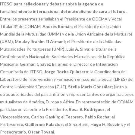
ITESO para reflexionar y debatir sobre la agenda de
fortalecimiento internacional del mutualismo de cara al futuro
.
Entre los presentes se hallaban el Presidente de ODEMA y Vocal
Titular 3° de CONAM,
Andrés Román
; el Presidente de la Unión
Mundial de la Mutualidad
(UMM)
y de la Union Africaine de la Mutualité
(UAM), Moulay Brahim El Atmani;
el Presidente de la União das
Mutualidades Portuguesas
(UMP), Luis A. Silva
; el titular de la
Confederación Nacional de Sociedades Mutualistas de la República
Mexicana,
Germán Chávez Briones
; el Director de Integración
Comunitaria de ITESO,
Jorge Rocha Quintero
; la Coordinadora del
Laboratorio de Intervención y Formación en Economía Social
(LIFES)
del
Centro Universidad Empresa
(CUE), Stella Maris González
; junto a
otras autoridades del país anfitrión y representantes de organizaciones
mutualistas de América, Europa y África. En representación de CONAM,
participaron vía online la Presidente,
Rosa B. Rodríguez
; el
Vicepresidente,
Carlos Gaskin
; el Tesorero,
Pablo Rocha
; el
Protesorero,
Guillermo Palacios
; el Secretario,
Hugo H. Bozzini
; y el
Prosecretario,
Oscar Tovani.