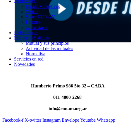
Institucional
Misión y objetivos
Visión
Sobre CONAM
Estatuto
Autoridades
Federaciones
Economía Solidaria
Mutual y sus principios
Actividad de las mutuales
Normativa
Servicios en red
Novedades
Humberto Primo 986 5to 32 – CABA
011-4800-2268
info@conam.org.ar
Facebook-f
X-twitter
Instagram
Envelope
Youtube
Whatsapp