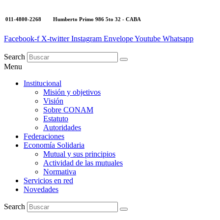
011-4800-2268 Humberto Primo 986 5to 32 - CABA
Facebook-f
X-twitter
Instagram
Envelope
Youtube
Whatsapp
Search
Menu
Institucional
Misión y objetivos
Visión
Sobre CONAM
Estatuto
Autoridades
Federaciones
Economía Solidaria
Mutual y sus principios
Actividad de las mutuales
Normativa
Servicios en red
Novedades
Search