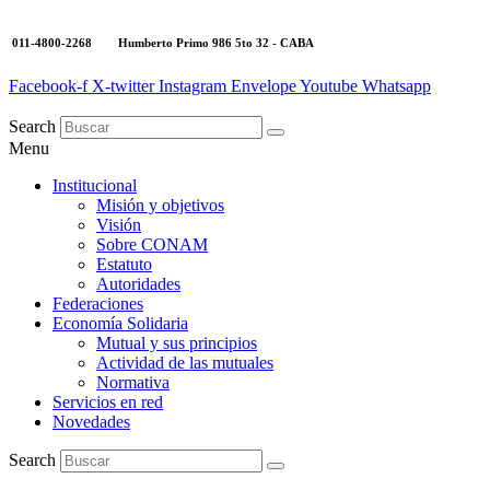
011-4800-2268 Humberto Primo 986 5to 32 - CABA
Facebook-f
X-twitter
Instagram
Envelope
Youtube
Whatsapp
Search
Menu
Institucional
Misión y objetivos
Visión
Sobre CONAM
Estatuto
Autoridades
Federaciones
Economía Solidaria
Mutual y sus principios
Actividad de las mutuales
Normativa
Servicios en red
Novedades
Search